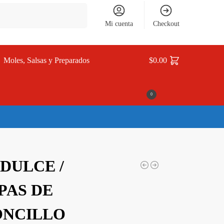
Buscar
Mi cuenta
Checkout
Moles, Salsas y Preparados
$
0.00
0
 DULCE /
PAS DE
ONCILLO