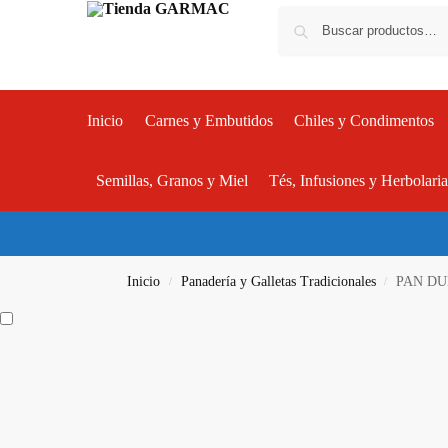
Inicio
Carnes y Embutidos
Chiles y Condimentos
Semillas, Granos y Miel
Tés, Infusiones y Herbolari
Inicio
Panadería y Galletas Tradicionales
PAN DU
/
/