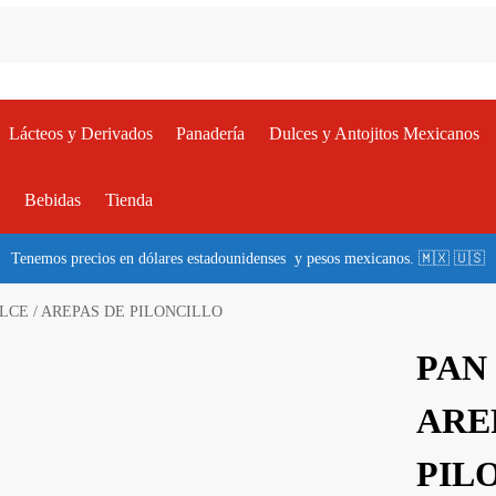
Lácteos y Derivados
Panadería
Dulces y Antojitos Mexicanos
a
Bebidas
Tienda
Tenemos precios en dólares estadounidenses y pesos mexicanos. 🇲🇽 🇺🇸
LCE / AREPAS DE PILONCILLO
PAN
ARE
PIL