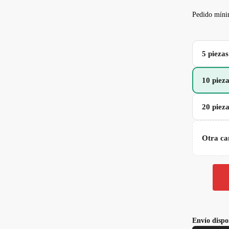
Pedido míni
5 piezas
10 piez
20 piez
Otra ca
Envío dispo