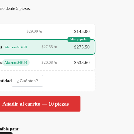
mo desde 5 piezas.
$145.00
$29.00 /u
Más popular
as
$275.50
$27.55 /u
Ahorras $14.50
as
$533.60
$26.68 /u
Ahorras $46.40
ntidad
Añadir al carrito — 10 piezas
nible para: