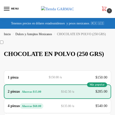
MENU
0
Tenemos precios en dólares estadounidenses y pesos mexicanos. 🇲🇽 🇺🇸
Inicio
Dulces y Antojitos Mexicanos
CHOCOLATE EN POLVO (250 GRS)
/
/
CHOCOLATE EN POLVO (250 GRS)
1 pieza
$150.00
$150.00 /u
Más popular
2 piezas
$285.00
$142.50 /u
Ahorras $15.00
4 piezas
$540.00
$135.00 /u
Ahorras $60.00